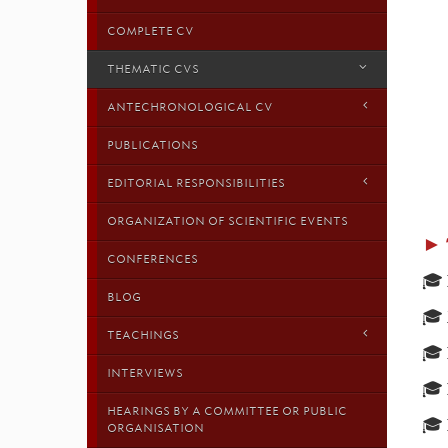
COMPLETE CV
THEMATIC CVS
ANTECHRONOLOGICAL CV
PUBLICATIONS
EDITORIAL RESPONSIBILITIES
ORGANIZATION OF SCIENTIFIC EVENTS
►
CONFERENCES
🎓 
BLOG
🎓 
TEACHINGS
🎓 
INTERVIEWS
🎓 
HEARINGS BY A COMMITTEE OR PUBLIC
🎓 
ORGANISATION