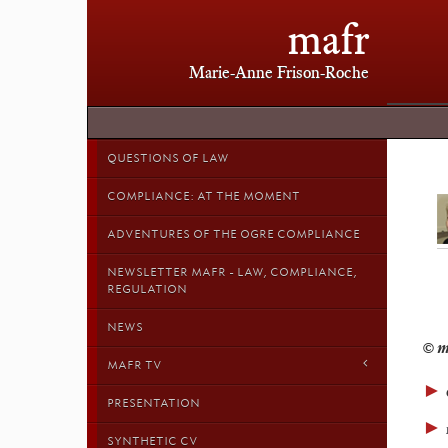
mafr
Marie-Anne Frison-Roche
QUESTIONS OF LAW
COMPLIANCE: AT THE MOMENT
ADVENTURES OF THE OGRE COMPLIANCE
NEWSLETTER MAFR - LAW, COMPLIANCE,
REGULATION
NEWS
MAFR TV
►
PRESENTATION
►
SYNTHETIC CV