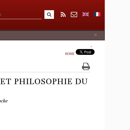
Close
×
HOME
E ET PHILOSOPHIE DU
oche