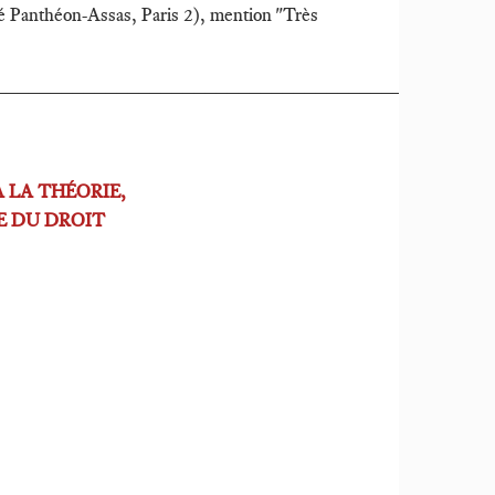
 Panthéon-Assas, Paris 2), mention "Très
_______________________________________
À LA THÉORIE,
E DU DROIT