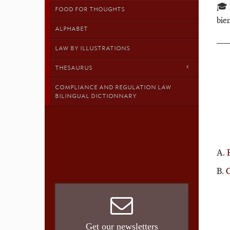
🎓 
FOOD FOR THOUGHTS
bien
ALPHABET
__
LAW BY ILLUSTRATIONS
THESAURUS
COMPLIANCE AND REGULATION LAW
BILINGUAL DICTIONNARY
A.
B.
C
Get our newsletters