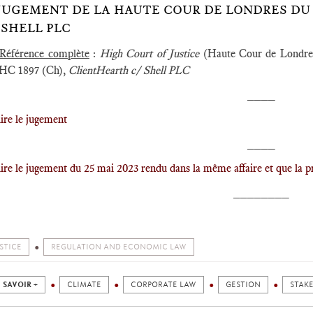
️JUGEMENT DE LA HAUTE COUR DE LONDRES DU 2
 SHELL PLC
Référence complète
:
High Court of Justice
(Haute Cour de Londres)
C 1897 (Ch),
ClientHearth c/ Shell PLC
____
lire le jugement
____
lire le jugement du 25 mai 2023 rendu dans la même affaire et que la p
________
STICE
REGULATION AND ECONOMIC LAW
 SAVOIR +
CLIMATE
CORPORATE LAW
GESTION
STAK