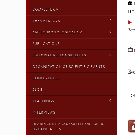
🏛
COMPLETE CV
DY
THEMATIC CVS
Tec
ANTECHRONOLOGICAL CV
PUBLICATIONS
🏛️
EDITORIAL RESPONSIBILITIES
ORGANIZATION OF SCIENTIFIC EVENTS
📝
CONFERENCES
BLOG
EN
TEACHINGS
INTERVIEWS
HEARINGS BY A COMMITTEE OR PUBLIC
ORGANISATION