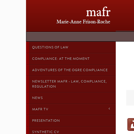
mafr
Marie-Anne Frison-Roche
QUESTIONS OF LAW
COMPLIANCE: AT THE MOMENT
ADVENTURES OF THE OGRE COMPLIANCE
NEWSLETTER MAFR - LAW, COMPLIANCE,
REGULATION
NEWS
MAFR TV
PRESENTATION
SYNTHETIC CV