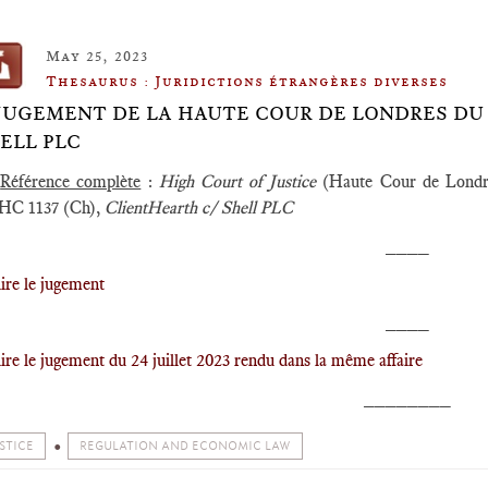
May 25, 2023
Thesaurus : Juridictions étrangères diverses
️JUGEMENT DE LA HAUTE COUR DE LONDRES DU 2
ELL PLC
►
Référence complète
:
High Court of Justice
(Haute Cour de Londres
C 1137 (Ch),
ClientHearth c/ Shell PLC
____
lire le jugement
____
lire le jugement du 24 juillet 2023 rendu dans la même affaire
________
STICE
REGULATION AND ECONOMIC LAW