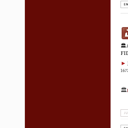
EN
🏛
FI
►
167
🏛️
JU