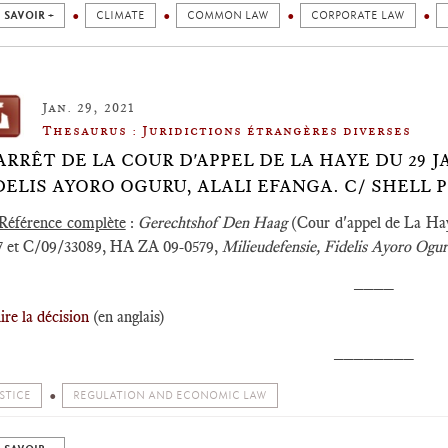
 SAVOIR +
CLIMATE
COMMON LAW
CORPORATE LAW
Jan. 29, 2021
Thesaurus : Juridictions étrangères diverses
️ARRÊT DE LA COUR D'APPEL DE LA HAYE DU 29 J
DELIS AYORO OGURU, ALALI EFANGA. C/ SHELL 
Référence complète
:
Gerechtshof Den Haag
(Cour d'appel de La Hay
7 et C/09/33089, HA ZA 09-0579,
Milieudefensie, Fidelis Ayoro Ogur
____
lire la décision
(en anglais)
________
STICE
REGULATION AND ECONOMIC LAW