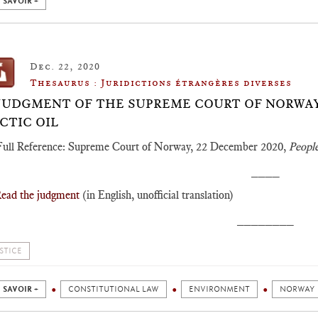
 SAVOIR +
Dec. 22, 2020
Thesaurus : Juridictions étrangères diverses
️JUDGMENT OF THE SUPREME COURT OF NORWAY,
CTIC OIL
Full Reference: Supreme Court of Norway, 22 December 2020,
People
____
ead the judgment
(in English, unofficial translation)
________
STICE
 SAVOIR +
CONSTITUTIONAL LAW
ENVIRONMENT
NORWAY