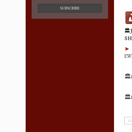
SUBSCRIBE
🏛
SH
EWH
🏛️
🏛️
JU