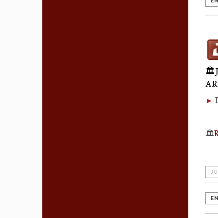
EN
🏛
AR
►
🏛️
R
JU
EN