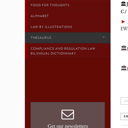
🏛
FOOD FOR THOUGHTS
C/
ALPHABET
►
LAW BY ILLUSTRATIONS
EWH
THESAURUS
🏛️
COMPLIANCE AND REGULATION LAW
BILINGUAL DICTIONNARY
🏛️
JU
EN
Get our newsletters