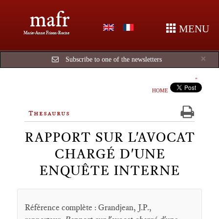
mafr
MENU
Marie-Anne Frison-Roche
Cl
×
Subscribe to one of the newsletters
HOME
Thesaurus
RAPPORT SUR L'AVOCAT
CHARGÉ D'UNE
ENQUÊTE INTERNE
Référence complète : Grandjean, J.P.,