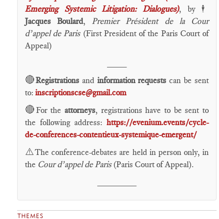
Emerging Systemic Litigation: Dialogues)
, by
🕴️
Jacques Boulard
,
Premier Président de la Cour
d’appel de Paris
(First President of the Paris Court of
Appeal)
____
🔴
Registrations
and
information requests
can be sent
to:
inscriptionscse@gmail.com
🔴
For the
attorneys
, registrations have to be sent to
the following address:
https://evenium.events/cycle-
de-conferences-contentieux-systemique-emergent/
⚠️
The conference-debates are held in person only, in
the
Cour d’appel de Paris
(Paris Court of Appeal).
________
THEMES