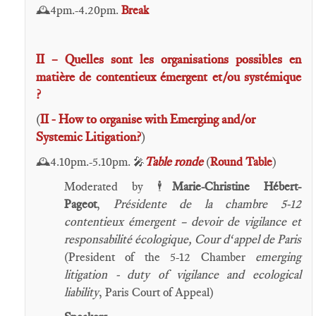
4pm.-4.20pm.
Break
🕰️
II – Quelles sont les organisations possibles en
matière de contentieux émergent et/ou systémique
?
(
II - How to organise with Emerging and/or
Systemic Litigation?
)
4.10pm.-5.10pm.
Table ronde
(
Round Table
)
🕰️
🎤
Moderated by
Marie-Christine Hébert-
🕴️
Pageot
,
Présidente de la chambre 5-12
contentieux émergent – devoir de vigilance et
responsabilité écologique, Cour d‘appel de Paris
(President of the 5-12 Chamber
emerging
litigation - duty of vigilance and ecological
liability
, Paris Court of Appeal)