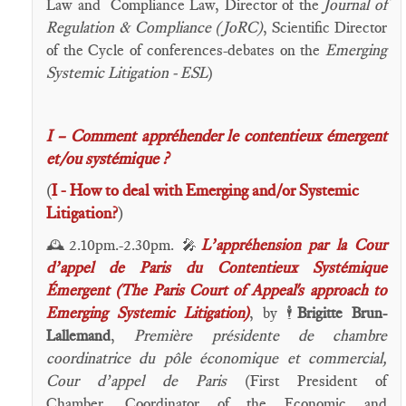
Law and Compliance Law, Director of the
Journal of
Regulation & Compliance (JoRC)
, Scientific Director
of the Cycle of conferences-debates on the
Emerging
Systemic Litigation - ESL
)
I – Comment appréhender le contentieux émergent
et/ou systémique ?
(
I - How to deal with Emerging and/or Systemic
Litigation?
)
2.10pm.-2.30pm.
L’appréhension par la Cour
🕰️
🎤
d’appel de Paris du Contentieux Systémique
Émergent (The Paris Court of Appeal's approach to
Emerging Systemic Litigation)
, by
Brigitte Brun-
🕴️
Lallemand
,
Première présidente de chambre
coordinatrice du pôle économique et commercial,
Cour d’appel de Paris
(First President of
Chamber, Coordinator of the Economic and