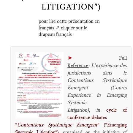
LITIGATION")
pour lire cette présentation en
français ↗️ cliquer sur le
drapeau français
►
Full
Reference
:
L’expérience des
juridictions dans le
Contentieux Systémique
Émergent (Courts
Experience in Emerging
Systemic
Litigation)
,
in
cycle of
conference-debates
"
Contentieux Systémique Émergent
" ("Emerging
Systemic Litigation")
, organised on the initiative of