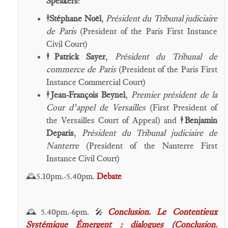
Speakers
:
Stéphane Noël
,
Président du Tribunal judiciaire
🕴️
de Paris
(President of the Paris First Instance
Civil Court)
Patrick Sayer
,
Président du Tribunal de
🕴️
commerce de Paris
(President of the Paris First
Instance Commercial Court)
Jean-François Beynel
,
Premier président de la
🕴️
Cour d’appel de Versailles
(First President of
the Versailles Court of Appeal) and
Benjamin
🕴️
Deparis
,
Président du Tribunal judiciaire de
Nanterre
(President of the Nanterre First
Instance Civil Court)
5.10pm.-5.40pm.
Debate
🕰️
5.40pm.-6pm.
Conclusion. Le Contentieux
🕰️
🎤
Systémique Émergent : dialogues (Conclusion.