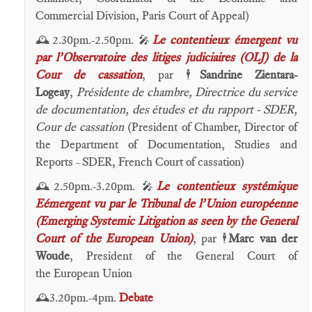
Commercial Division, Paris Court of Appeal)
2.30pm.-2.50pm.
Le contentieux émergent vu
🕰️
🎤
par l’Observatoire des litiges judiciaires (OLJ) de la
Cour de cassation
, par
Sandrine Zientara-
🕴️
Logeay
,
Présidente de chambre, Directrice du service
de documentation, des études et du rapport - SDER,
Cour de cassation
(President of Chamber, Director of
the Department of Documentation, Studies and
Reports - SDER, French Court of cassation)
2.50pm.-3.20pm.
Le contentieux systémique
🕰️
🎤
Eémergent vu par le Tribunal de l’Union européenne
(Emerging Systemic Litigation as seen by the General
Court of the European Union)
, par
Marc van der
🕴️
Woude
, President of the General Court of
the European Union
3.20pm.-4pm.
Debate
🕰️