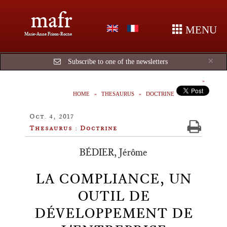
mafr
MENU
Marie-Anne Frison-Roche
Cl
×
Subscribe to one of the newsletters
HOME
THESAURUS
DOCTRINE
Oct. 4, 2017
Thesaurus : Doctrine
BÉDIER, Jérôme
LA COMPLIANCE, UN
OUTIL DE
DÉVELOPPEMENT DE