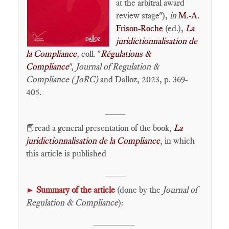
at the arbitral award
review stage"),
in
M.-A.
Frison-Roche
(ed.),
La
juridictionnalisation de
la Compliance
,
coll. "
Régulations &
Compliance
",
Journal of Regulation &
Compliance (JoRC)
and Dalloz, 2023, p. 369-
405.
____
📕read a general presentation of the book,
La
juridictionnalisation de la Compliance
, in which
this article is published
____
Summary of the article
(done by the
Journal of
►
Regulation & Compliance
):
________