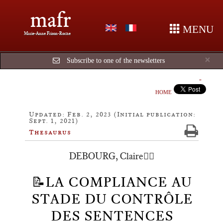
mafr
MENU
Marie-Anne Frison-Roche
Cl
×
Subscribe to one of the newsletters
HOME
Updated: Feb. 2, 2023 (Initial publication:
Sept. 1, 2021)
Thesaurus
DEBOURG, Claire🕴🏿
📝LA COMPLIANCE AU
STADE DU CONTRÔLE
DES SENTENCES