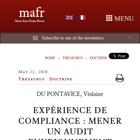
mafr
MENU
Marie-Anne Frison-Roche
Cl
×
Subscribe to one of the newsletters
HOME
THESAURUS
DOCTRINE
May 22, 2018
Thesaurus : Doctrine
DU PONTAVICE, Violaine
EXPÉRIENCE DE
COMPLIANCE : MENER
UN AUDIT