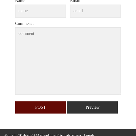
Name :
Email :
Comment :
© mafr 2014-2023 Marie-Anne Frison-Roche -
Legals