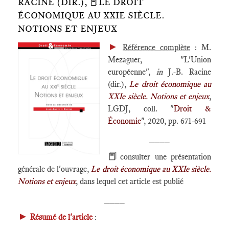
RACINE (DIR.), 📕LE DROIT
ÉCONOMIQUE AU XXIE SIÈCLE.
NOTIONS ET ENJEUX
►
Référence complète
: M.
Mezaguer, "L'Union
européenne",
in
J.-B. Racine
(dir.),
Le droit économique au
XXIe siècle. Notions et enjeux
,
LGDJ, coll. "
Droit &
Économie
", 2020, pp. 671-691
____
📕
consulter une présentation
générale de l'ouvrage,
Le droit économique au XXIe siècle.
Notions et enjeux
, dans lequel cet article est publié
____
►
Résumé de l'article
: