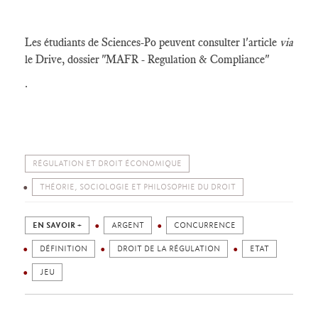
Les étudiants de Sciences-Po peuvent consulter l'article
via
le Drive, dossier "MAFR - Regulation & Compliance"
.
RÉGULATION ET DROIT ÉCONOMIQUE
THÉORIE, SOCIOLOGIE ET PHILOSOPHIE DU DROIT
EN SAVOIR +
ARGENT
CONCURRENCE
DÉFINITION
DROIT DE LA RÉGULATION
ETAT
JEU