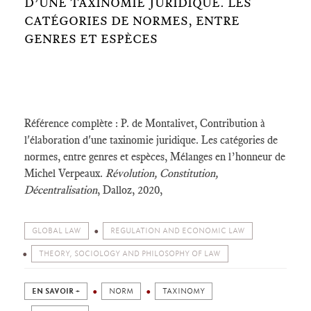
D’UNE TAXINOMIE JURIDIQUE. LES
CATÉGORIES DE NORMES, ENTRE
GENRES ET ESPÈCES
Référence complète : P. de Montalivet, Contribution à
l'élaboration d'une taxinomie juridique. Les catégories de
normes, entre genres et espèces, Mélanges en l’honneur de
Michel Verpeaux.
Révolution, Constitution,
Décentralisation
, Dalloz, 2020,
GLOBAL LAW
REGULATION AND ECONOMIC LAW
THEORY, SOCIOLOGY AND PHILOSOPHY OF LAW
EN SAVOIR +
NORM
TAXINOMY