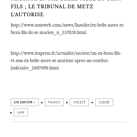
FILS ; LE TRIBUNAL DE METZ
L'AUTORISE
http://www.seneweb.com/news/Insolite/ex-belle-mere-et-
beau-fils-ils-se-marien_n_137028.html
http://www.lexpress.fr/actualite/societe/un-ex-beau-fils-
et-son-ex-belle-mere-se-marient-apres-un-combat-
judiciaire_1607909.html
EN SAVOIR +
FAMILY
INCEST
JUDGE
LAW