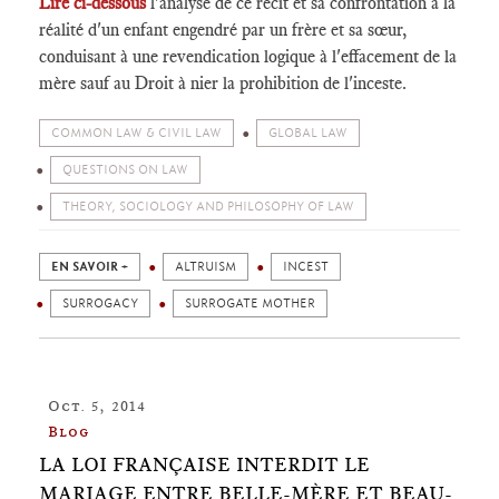
Lire ci-dessous
l'analyse de ce récit et sa confrontation à la
réalité d'un enfant engendré par un frère et sa sœur,
conduisant à une revendication logique à l'effacement de la
mère sauf au Droit à nier la prohibition de l'inceste.
COMMON LAW & CIVIL LAW
GLOBAL LAW
QUESTIONS ON LAW
THEORY, SOCIOLOGY AND PHILOSOPHY OF LAW
EN SAVOIR +
ALTRUISM
INCEST
SURROGACY
SURROGATE MOTHER
Oct. 5, 2014
Blog
LA LOI FRANÇAISE INTERDIT LE
MARIAGE ENTRE BELLE-MÈRE ET BEAU-