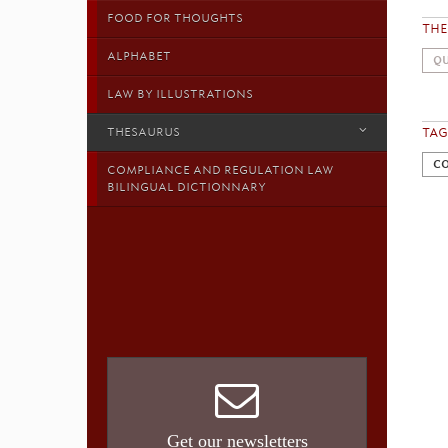
FOOD FOR THOUGHTS
TH
ALPHABET
QU
LAW BY ILLUSTRATIONS
TAG
THESAURUS
CO
COMPLIANCE AND REGULATION LAW
BILINGUAL DICTIONNARY
Get our newsletters