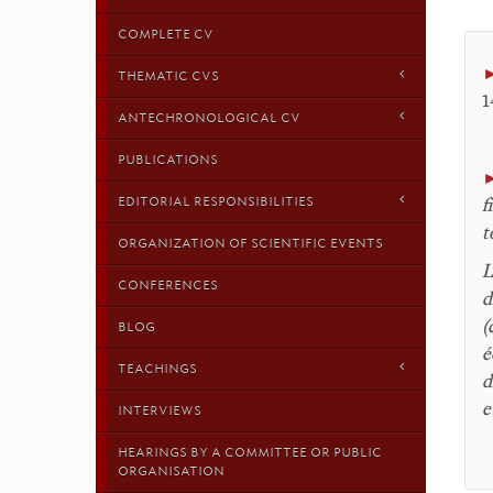
COMPLETE CV
THEMATIC CVS
1
ANTECHRONOLOGICAL CV
PUBLICATIONS
EDITORIAL RESPONSIBILITIES
f
t
ORGANIZATION OF SCIENTIFIC EVENTS
L
CONFERENCES
d
(
BLOG
é
TEACHINGS
d
e
INTERVIEWS
HEARINGS BY A COMMITTEE OR PUBLIC
ORGANISATION