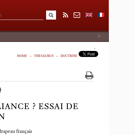
Close
×
HOME
THESAURUS
DOCTRINE
️
IANCE ? ESSAI DE
N
 drapeau français