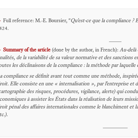
Full reference: M.-E. Boursier, "
Qu'est-ce que la compliance ? E
►
424.
____
Summary of the article
(done by the author, in French):
Au-delà 
►
inalités, de la variabilité de sa valeur normative et des sanctio
outes les déclinaisons de la compliance : la méthode par laquelle e
a compliance se définit avant tout comme une méthode, inspirée 
roit. Elle consiste en une « internalisation », par l'entreprise et
cartographie des risques, procédures, vigilance, alerte) qui condu
conomiques à assister les États dans la réalisation de leurs missi
roit pénal des affaires internationales comme le blanchiment et l
tc.).
________