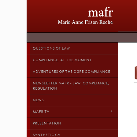
mafr
Marie-Anne Frison-Roche
QUESTIONS OF LAW
COMPLIANCE: AT THE MOMENT
ADVENTURES OF THE OGRE COMPLIANCE
NEWSLETTER MAFR - LAW, COMPLIANCE,
REGULATION
NEWS
MAFR TV
PRESENTATION
SYNTHETIC CV