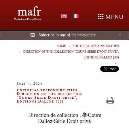
mafr
MENU
Marie-Anne Frison-Roche
Cl
×
Subscribe to one of the newsletters
HOME
EDITORIAL RESPONSIBILITIES
DIRECTION OF THE COLLECTION "COURS-SÉRIE DROIT PRIVÉ",
EDITIONS DALLOZ (33)
July 4, 2024
Editorial responsibilities :
Direction of the collection
"Cours-Série Droit privé",
Editions Dalloz (33)
Direction de collection : 📚Cours
Dalloz-Série Droit privé