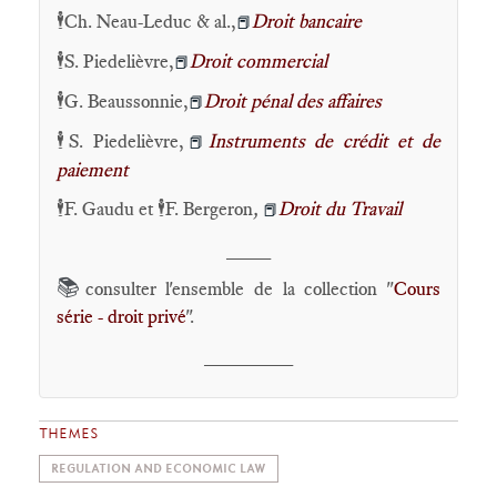
🕴️Ch. Neau-Leduc & al.,
Droit bancaire
📕
🕴️S. Piedelièvre,
Droit commercial
📕
🕴️G. Beaussonnie,
Droit pénal des affaires
📕
🕴️S. Piedelièvre,
Instruments de crédit et de
📕
paiement
🕴️F. Gaudu et 🕴️F. Bergeron
,
Droit du Travail
📕
____
📚
consulter l'ensemble de la collection "
Cours
série - droit privé
".
________
THEMES
REGULATION AND ECONOMIC LAW