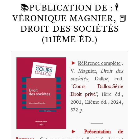
📚PUBLICATION DE : 🕴️
VÉRONIQUE MAGNIER, 📕
DROIT DES SOCIÉTÉS
(11IÈME ÉD.)
►
Référence complète
:
V. Magnier,
Droit des
sociétés
, Dalloz, coll.
"
Cours Dalloz-Série
Droit privé
", 1ière éd.,
2002, 11ième éd., 2024,
572 p.
____
►
Présentation de