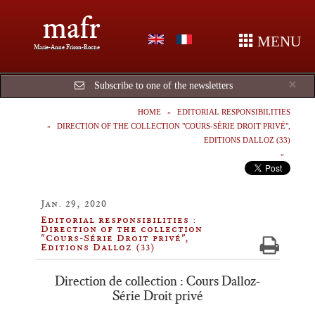
mafr
MENU
Marie-Anne Frison-Roche
Cl
×
Subscribe to one of the newsletters
HOME
EDITORIAL RESPONSIBILITIES
DIRECTION OF THE COLLECTION "COURS-SÉRIE DROIT PRIVÉ",
EDITIONS DALLOZ (33)
Jan. 29, 2020
Editorial responsibilities :
Direction of the collection
"Cours-Série Droit privé",
Editions Dalloz (33)
Direction de collection : Cours Dalloz-
Série Droit privé