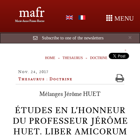
mafr
MENU
Marie-Anne Frison-Roche
Cl
×
Subscribe to one of the newsletters
HOME
THESAURUS
DOCTRINE
Nov. 24, 2017
Thesaurus : Doctrine
Mélanges Jérôme HUET
ÉTUDES EN L'HONNEUR
DU PROFESSEUR JÉRÔME
HUET. LIBER AMICORUM