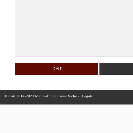
© mafr 2014-2023 Marie-Anne Frison-Roche -
Legals