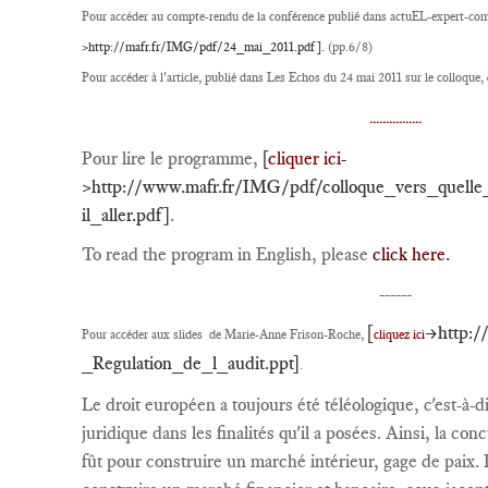
Pour accéder au compte-rendu de la conférence publié dans actuEL-expert-com
>http://mafr.fr/IMG/pdf/24_mai_2011.pdf]
.
(pp.6/8)
Pour accéder à l'article, publié dans Les Echos du 24 mai 2011 sur le colloque,
................
Pour lire le programme,
[
cliquer ici
-
>http://www.mafr.fr/IMG/pdf/colloque_vers_quelle_
il_aller.pdf]
.
To read the program in English, please
click here
.
------
[
->http:
Pour accéder aux slides de Marie-Anne Frison-Roche,
cliquez ici
_Regulation_de_l_audit.ppt]
.
Le droit européen a toujours été téléologique, c'est-à-d
juridique dans les finalités qu'il a posées. Ainsi, la co
fût pour construire un marché intérieur, gage de paix. I