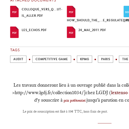
ATTACHED DOCUMENTS
COLLOQUE_VERS_Q...UT-
IL_ALLER.PDF
HOW_SHOULD_THE_...E_REGULATED.P
_R
LES_ECHOS.PDF
24_MAI_2011.PDF
TAGS
AUDIT
COMPETITIVE GAME
KPMG
PARIS
THE
Les travaux donneront lieu à un ouvrage publié dans la coll
>http://www.lgdj.fr/collection1034/]chez LGDJ (
lextenso 
d'y souscrire à
jusqu'à parution en co
prix préférentiel
Le prix de souscription est fixé à 55€ TTC, hors frais de port.
................