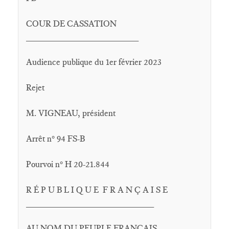
COUR DE CASSATION
______________________
Audience publique du 1er février 2023
Rejet
M. VIGNEAU, président
Arrêt n° 94 FS-B
Pourvoi n° H 20-21.844
R É P U B L I Q U E F R A N Ç A I S E
_________________________
AU NOM DU PEUPLE FRANÇAIS