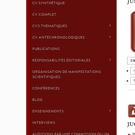
JU
CV SYNTHÉTIQUE
CV COMPLET
CVS THÉMATIQUES
CV ANTÉCHRONOLOGIQUES
PUBLICATIONS
RESPONSABILITÉS ÉDITORIALES
EN
ORGANISATION DE MANIFESTATIONS
SCIENTIFIQUES
CONFÉRENCES
BLOG
ENSEIGNEMENTS
INTERVIEWS
JU
►
R
AUDITIONS PAR UNE COMMISSION OU UN