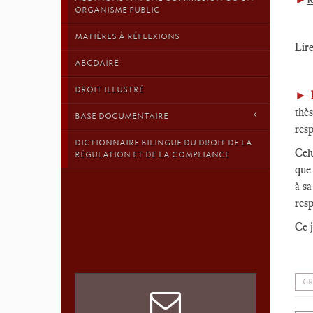
ORGANISME PUBLIC
MATIÈRES À RÉFLEXIONS
Lir
ABCDAIRE
DROIT ILLUSTRÉ
►
thè
BASE DOCUMENTAIRE
resp
DICTIONNAIRE BILINGUE DU DROIT DE LA
Celu
RÉGULATION ET DE LA COMPLIANCE
que 
à sa
resp
Ce j
GR