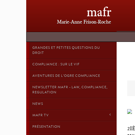
mafr
Marie-Anne Frison-Roche
GRANDES ET PETITES QUESTIONS DU
DROIT
COMPLIANCE : SUR LE VIF
AVENTURES DE L'OGRE COMPLIANCE
NEWSLETTER MAFR - LAW, COMPLIANCE,
REGULATION
NEWS
MAFR TV
PRÉSENTATION
2I