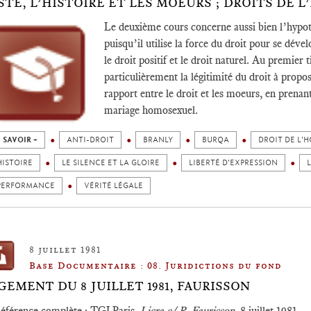
STE, L’HISTOIRE ET LES MOEURS ; DROITS DE 
Le deuxième cours concerne aussi bien l’hypot
puisqu’il utilise la force du droit pour se dév
le droit positif et le droit naturel. Au premier ti
particulièrement la légitimité du droit à propo
rapport entre le droit et les moeurs, en pre
mariage homosexuel.
 SAVOIR +
ANTI-DROIT
BRANLY
BURQA
DROIT DE L'
HISTOIRE
LE SILENCE ET LA GLOIRE
LIBERTÉ D'EXPRESSION
PERFORMANCE
VÉRITÉ LÉGALE
8 juillet 1981
Base Documentaire : 08. Juridictions du fond
GEMENT DU 8 JUILLET 1981, FAURISSON
éférence complète
: TGI Paris,
Licra c/ R. Faurisson
, 8 juillet 1981