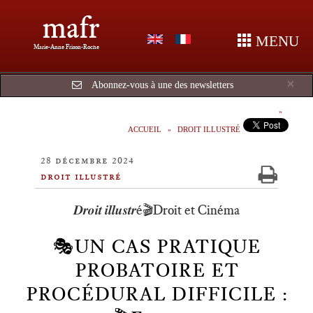
mafr
MENU
Marie-Anne Frison-Roche
Cl
×
Abonnez-vous à une des newsletters
ACCUEIL
DROIT ILLUSTRÉ
28 décembre 2024
droit illustré
𝑫𝒓𝒐𝒊𝒕 𝒊𝒍𝒍𝒖𝒔𝒕𝒓é🎬Droit et Cinéma
🎭UN CAS PRATIQUE
PROBATOIRE ET
PROCÉDURAL DIFFICILE :