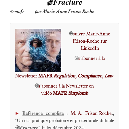
🎬𝑭𝒓𝒂𝒄𝒕𝒖𝒓𝒆
par Marie-Anne Frison-Roche
🌐
suivre Marie-Anne
Frison-Roche sur
LinkedIn
🌐
s'abonner à la
Newsletter
MAFR
Regulation, Compliance, Law
🌐
s'abonner à la Newsletter en
vidéo
MAFR
Surplomb
►
Référence complète
:
M.-A. Frison-Roche
.,
"Un cas pratique probatoire et procédurale difficile
:🎬𝑭𝒓𝒂𝒄𝒕𝒖𝒓𝒆", billet décembre 2024.