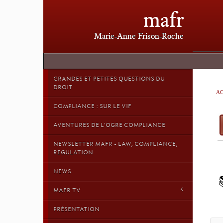
mafr
Marie-Anne Frison-Roche
GRANDES ET PETITES QUESTIONS DU
DROIT
AC
COMPLIANCE : SUR LE VIF
AVENTURES DE L'OGRE COMPLIANCE
NEWSLETTER MAFR - LAW, COMPLIANCE,
REGULATION
NEWS
MAFR TV
PRÉSENTATION