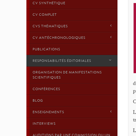
CV SYNTHÉTIQUE
CV COMPLET
CVS THÉMATIQUES
CV ANTÉCHRONOLOGIQUES
PUBLICATIONS
RESPONSABILITÉS ÉDITORIALES
ORGANISATION DE MANIFESTATIONS
SCIENTIFIQUES
d
CONFÉRENCES
p
BLOG
C
L
ENSEIGNEMENTS
t
INTERVIEWS
L
AUDITIONS PAR UNE COMMISSION OU UN