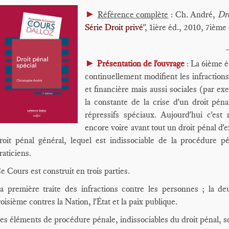
►
Référence complète
: Ch. André,
Dro
Série Droit privé
", 1ière éd., 2010, 7ième
►
Présentation de l'ouvrage
: La 6ième é
continuellement modifient les infractio
et financière mais aussi sociales (par ex
la constante de la crise d'un droit péna
répressifs spéciaux. Aujourd'hui c'est
encore voire avant tout un droit pénal d
roit pénal général, lequel est indissociable de la procédure p
raticiens.
e Cours est construit en trois parties.
a première traite des infractions contre les personnes ; la de
roisième contres la Nation, l'État et la paix publique.
es éléments de procédure pénale, indissociables du droit pénal, so