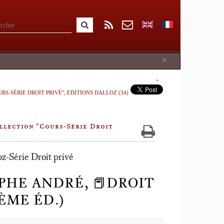
Close
×
RS-SÉRIE DROIT PRIVÉ", EDITIONS DALLOZ (34)
ollection "Cours-Série Droit
oz-Série Droit privé
OPHE ANDRÉ, 📕DROIT
ÈME ÉD.)