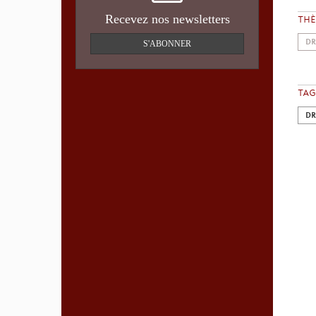
Recevez nos newsletters
TH
DR
S'ABONNER
TAG
DR