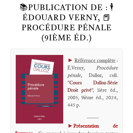
📚PUBLICATION DE : 🕴️
ÉDOUARD VERNY, 📕
PROCÉDURE PÉNALE
(9IÈME ÉD.)
►
Référence complète
:
É.Verny,
Procédure
pénale
,
Dalloz, coll.
"
Cours Dalloz-Série
Droit privé
", 1ière éd.,
2005, 9ième éd., 2024,
445 p.
____
►
Présentation de