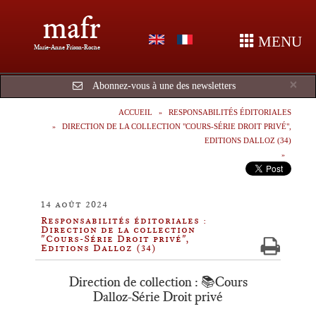
mafr
MENU
Marie-Anne Frison-Roche
Cl
×
Abonnez-vous à une des newsletters
ACCUEIL
RESPONSABILITÉS ÉDITORIALES
DIRECTION DE LA COLLECTION "COURS-SÉRIE DROIT PRIVÉ",
EDITIONS DALLOZ (34)
14 août 2024
Responsabilités éditoriales :
Direction de la collection
"Cours-Série Droit privé",
Editions Dalloz (34)
Direction de collection : 📚Cours
Dalloz-Série Droit privé