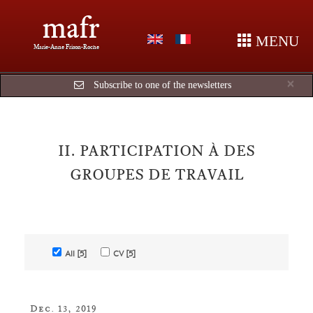
mafr
MENU
Marie-Anne Frison-Roche
Cl
×
Subscribe to one of the newsletters
II. PARTICIPATION À DES
GROUPES DE TRAVAIL
All [5]
CV [5]
Dec. 13, 2019