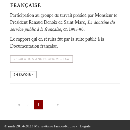
FRANÇAISE
Participation au groupe de travail présidé par Monsieur le
Président Renaud Denoix de Saint-Marc,
La doctrine du
service public à la française
, en 1995-96.
Le rapport qui en résulta fût par la suite publié à la
Documentation française.
REGULATION AND ECONOMIC LAW
EN SAVOIR +
«
←
1
→
»
© mafr 2014-2023 Marie-Anne Frison-Roche -
Legals