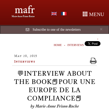
mafr
MENU
Marie-Anne Frison-Roche
Cl
×
Subscribe to one of the newsletters
HOME
INTERVIEWS
May 20, 2019
Interviews
💬INTERVIEW ABOUT
THE BOOK📕POUR UNE
EUROPE DE LA
COMPLIANCE📕
by Marie-Anne Frison-Roche