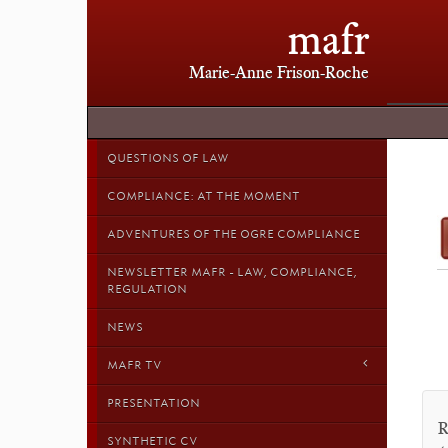
mafr
Marie-Anne Frison-Roche
QUESTIONS OF LAW
COMPLIANCE: AT THE MOMENT
ADVENTURES OF THE OGRE COMPLIANCE
NEWSLETTER MAFR - LAW, COMPLIANCE,
REGULATION
NEWS
MAFR TV
PRESENTATION
R
SYNTHETIC CV