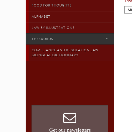
TAG
FOOD FOR THOUGHTS
AR
ALPHABET
LAW BY ILLUSTRATIONS
THESAURUS
COMPLIANCE AND REGULATION LAW
BILINGUAL DICTIONNARY
Get our newsletters