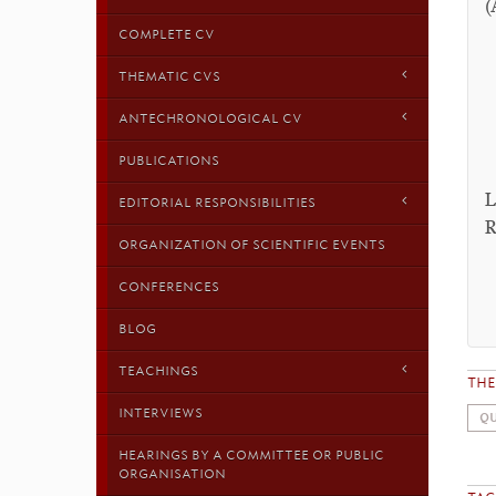
(
COMPLETE CV
THEMATIC CVS
ANTECHRONOLOGICAL CV
PUBLICATIONS
L
EDITORIAL RESPONSIBILITIES
R
ORGANIZATION OF SCIENTIFIC EVENTS
CONFERENCES
BLOG
TEACHINGS
TH
INTERVIEWS
QU
HEARINGS BY A COMMITTEE OR PUBLIC
ORGANISATION