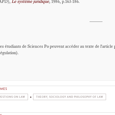
APD),
Le système juridique
,
1986, p.163-186.
_____
es étudiants de Sciences Po peuvent accéder au texte de l'article 
égulation).
EMES
ESTIONS ON LAW
THEORY, SOCIOLOGY AND PHILOSOPHY OF LAW