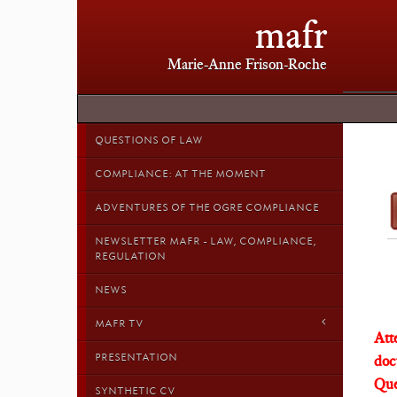
mafr
Marie-Anne Frison-Roche
QUESTIONS OF LAW
COMPLIANCE: AT THE MOMENT
ADVENTURES OF THE OGRE COMPLIANCE
NEWSLETTER MAFR - LAW, COMPLIANCE,
REGULATION
NEWS
MAFR TV
Atte
PRESENTATION
doc
Que
SYNTHETIC CV