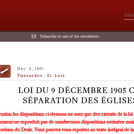
Subscribe to one of the newsletters
Dec. 9, 1905
Thesaurus : 02. Lois
LOI DU 9 DÉCEMBRE 1905
SÉPARATION DES ÉGLISES
ntion les dispositions ci-dessous ne sont que des extraits de la loi 
ument ne reproduit pas de nombreuses dispositions estimées moi
stions du Droit. Vous pouvez vous reporter au texte intégral de la l