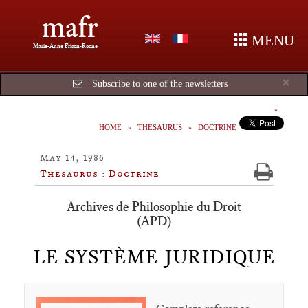
mafr
MENU
Marie-Anne Frison-Roche
Cl
×
Subscribe to one of the newsletters
HOME
THESAURUS
DOCTRINE
May 14, 1986
Thesaurus : Doctrine
Archives de Philosophie du Droit
(APD)
LE SYSTÈME JURIDIQUE