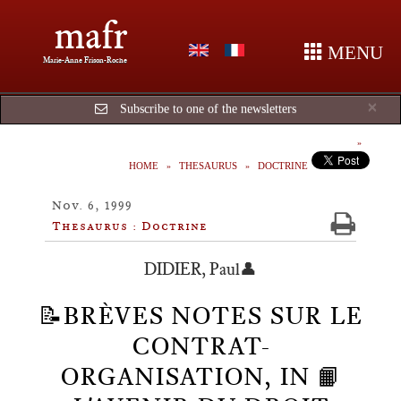
mafr
MENU
Marie-Anne Frison-Roche
Cl
×
Subscribe to one of the newsletters
HOME
THESAURUS
DOCTRINE
Nov. 6, 1999
Thesaurus : Doctrine
DIDIER, Paul👤
📝BRÈVES NOTES SUR LE
CONTRAT-
ORGANISATION, IN 📙