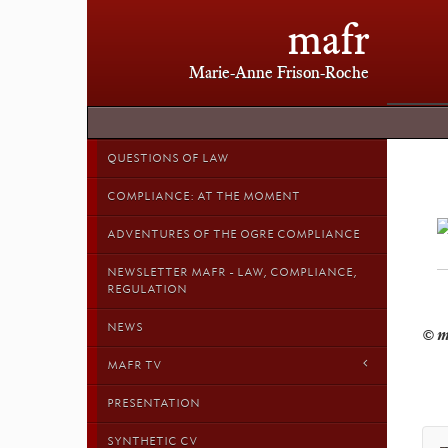
mafr
Marie-Anne Frison-Roche
QUESTIONS OF LAW
COMPLIANCE: AT THE MOMENT
ADVENTURES OF THE OGRE COMPLIANCE
NEWSLETTER MAFR - LAW, COMPLIANCE,
REGULATION
NEWS
MAFR TV
PRESENTATION
SYNTHETIC CV