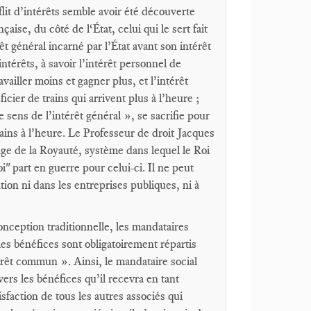
lit d’intérêts semble avoir été découverte
aise, du côté de l‘État, celui qui le sert fait
rêt général incarné par l’État avant son intérêt
intérêts, à savoir l’intérêt personnel de
vailler moins et gagner plus, et l’intérêt
icier de trains qui arrivent plus à l’heure ;
e sens de l’intérêt général », se sacrifie pour
 trains à l’heure. Le Professeur de droit Jacques
tage de la Royauté, système dans lequel le Roi
i" part en guerre pour celui-ci. Il ne peut
tion ni dans les entreprises publiques, ni à
onception traditionnelle, les mandataires
es bénéfices sont obligatoirement répartis
térêt commun ». Ainsi, le mandataire social
avers les bénéfices qu’il recevra en tant
sfaction de tous les autres associés qui