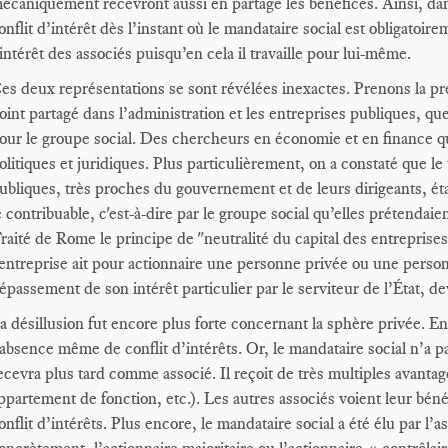
écaniquement recevront aussi en partage les bénéfices. Ainsi, dans
onflit d’intérêt dès l’instant où le mandataire social est obligatoirem
’intérêt des associés puisqu’en cela il travaille pour lui-même.
es deux représentations se sont révélées inexactes. Prenons la prem
oint partagé dans l’administration et les entreprises publiques, que 
our le groupe social. Des chercheurs en économie et en finance qui
olitiques et juridiques. Plus particulièrement, on a constaté que le 
ubliques, très proches du gouvernement et de leurs dirigeants, était
e contribuable, c'est-à-dire par le groupe social qu’elles prétendaie
raité de Rome le principe de "neutralité du capital des entreprises",
’entreprise ait pour actionnaire une personne privée ou une perso
épassement de son intérêt particulier par le serviteur de l’État,
a désillusion fut encore plus forte concernant la sphère privée. En 
’absence même de conflit d’intérêts. Or, le mandataire social n’a p
ecevra plus tard comme associé. Il reçoit de très multiples avantage
ppartement de fonction, etc.). Les autres associés voient leur béné
onflit d’intérêts. Plus encore, le mandataire social a été élu par l’