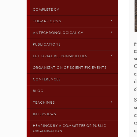
COMPLETE CV
THEMATIC CVS
ANTECHRONOLOGICAL CV
g
PUBLICATIONS
m
EDITORIAL RESPONSIBILITIES
s
C
ORGANIZATION OF SCIENTIFIC EVENTS
e
CONFERENCES
d
o
BLOG
S
TEACHINGS
s
INTERVIEWS
e
t
HEARINGS BY A COMMITTEE OR PUBLIC
q
ORGANISATION