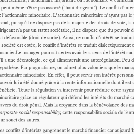
oncrètement, l’actionnaire majoritaire ou l’actionnaire « contrôlair
l peut même n'être pas associé ("haut dirigeant"). Le conflit d’inté
t l’actionnaire minoritaire. L’actionnaire minoritaire n’ayant pas l
ocial, puisqu’il ne dispose pas de la majorité des droits de vote, l
irigeant n'a pas un statut sociétaire, il ne dispose que du pouvoir d
st défavorable (droit de sortie). Ainsi, ce conflit d’intérêt se tradui
a société est cotée, le conflit d’intérêts se traduit dialectiquement
inancier.Le manager pourrait certes avoir le « sens de l’intérêt soc
’il a une déontologie, ce qui alimenterait une autorégulation. Peu d
ypothèse. Par pragmatisme, on admet plus volontiers que le manage
’actionnaire minoritaire. En effet, il peut servir son intérêt person
ouvoir lui a été donné grâce à la rente informationnelle dont il est 
énéficie. Toute la régulation va intervenir pour réduire cette asymé
inoritaire grâce au régulateur qui défend les intérêts du marché c
ravers du droit pénal. Mais la croyance dans la bénévolance des m
orporate social responsability,
cette responsabilité sociale de l'en
eur souci des autres.
es conflits d’intérêts gangrènent le marché financier car aujourd’