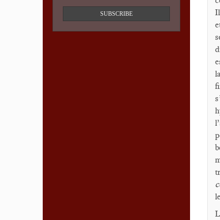
c
I
SUBSCRIBE
e
s
d
e
l
f
s
h
l
p
b
m
t
c
l
L