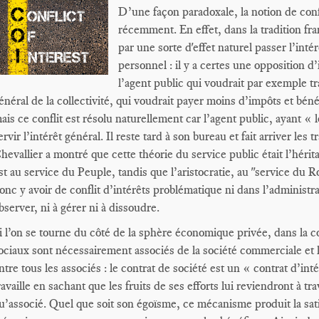
D’une façon paradoxale, la notion de conf
récemment. En effet, dans la tradition franç
par une sorte d'effet naturel passer l’inté
personnel : il y a certes une opposition d’
l’agent public qui voudrait par exemple tra
énéral de la collectivité, qui voudrait payer moins d’impôts et bénéf
ais ce conflit est résolu naturellement car l’agent public, ayant « l
ervir l’intérêt général. Il reste tard à son bureau et fait arriver les
hevallier a montré que cette théorie du service public était l’héri
st au service du Peuple, tandis que l’aristocratie, au "service du Ro
onc y avoir de conflit d’intérêts problématique ni dans l’administra
bserver, ni à gérer ni à dissoudre.
i l’on se tourne du côté de la sphère économique privée, dans la c
ociaux sont nécessairement associés de la société commerciale et l
ntre tous les associés : le contrat de société est un « contrat d’in
ravaille en sachant que les fruits de ses efforts lui reviendront à tr
u’associé. Quel que soit son égoïsme, ce mécanisme produit la sati