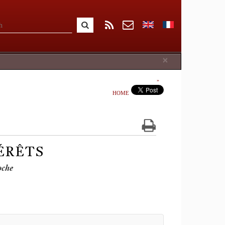
Close
×
HOME
ÉRÊTS
oche