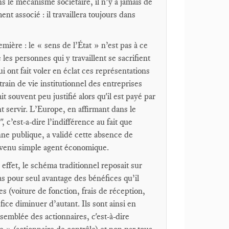
 le mécanisme sociétaire, il n’y a jamais de
ent associé : il travaillera toujours dans
ière : le « sens de l’État » n’est pas à ce
les personnes qui y travaillent se sacrifient
 ont fait voler en éclat ces représentations
train de vie institutionnel des entreprises
 souvent peu justifié alors qu'il est payé par
nt servir. L’Europe, en affirmant dans le
 c’est-a-dire l’indifférence au fait que
nne publique, a validé cette absence de
 devenu simple agent économique.
effet, le schéma traditionnel reposait sur
as pour seul avantage des bénéfices qu’il
s (voiture de fonction, frais de réception,
fice diminuer d’autant. Ils sont ainsi en
assemblée des actionnaires, c'est-à-dire