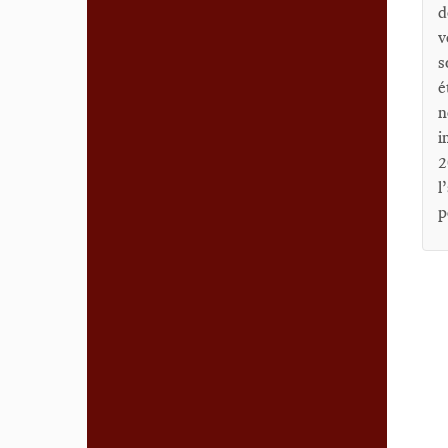
d
v
s
é
n
i
2
l
p