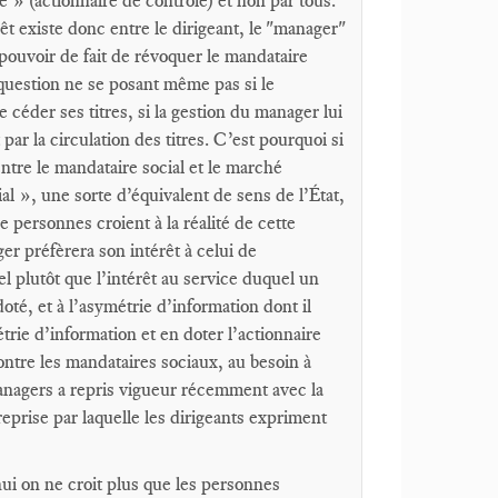
e » (actionnaire de contrôle) et non par tous.
rêt existe donc entre le dirigeant, le "manager"
e pouvoir de fait de révoquer le mandataire
a question ne se posant même pas si le
e céder ses titres, si la gestion du manager lui
t par la circulation des titres. C’est pourquoi si
 entre le mandataire social et le marché
ial », une sorte d’équivalent de sens de l’État,
e personnes croient à la réalité de cette
r préfèrera son intérêt à celui de
nel plutôt que l’intérêt au service duquel un
doté, et à l’asymétrie d’information dont il
trie d’information et en doter l’actionnaire
ontre les mandataires sociaux, au besoin à
anagers a repris vigueur récemment avec la
treprise par laquelle les dirigeants expriment
hui on ne croit plus que les personnes