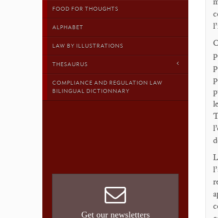
m
FOOD FOR THOUGHTS
c
l
ALPHABET
C
LAW BY ILLUSTRATIONS
p
THESAURUS
p
p
COMPLIANCE AND REGULATION LAW
p
BILINGUAL DICTIONNARY
l
T
l
d
L
l
r
a
c
Get our newsletters