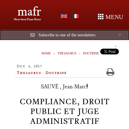
mafr
MENU
Marie-Anne Frison-Roche
Cl
×
Subscribe to one of the newsletters
HOME
THESAURUS
DOCTRINE
Oct. 4, 2017
Thesaurus : Doctrine
SAUVÉ , Jean-Marc🕴️
COMPLIANCE, DROIT
PUBLIC ET JUGE
ADMINISTRATIF