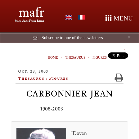
mafr
MENU
Marie-Anne Frison-Roche
Cl
×
Subscribe to one of the newsletters
HOME
THESAURUS
FIGURES
Oct. 28, 2003
Thesaurus : Figures
CARBONNIER JEAN
1908-2003
"Doyen