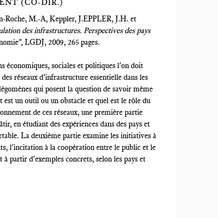
ENT (CO-DIR.)
son-Roche, M.-A, Keppler, J.EPPLER, J.H. et
lation des infrastructures. Perspectives des pays
onomie", LGDJ, 2009, 265 pages.
s économiques, sociales et politiques l'on doit
des réseaux d'infrastructure essentielle dans les
légomènes qui posent la question de savoir même
it est un outil ou un obstacle et quel est le rôle du
tionnement de ces réseaux, une première partie
âtir, en étudiant des expériences dans des pays et
rtable. La deuxième partie examine les initiatives à
 l'incitation à la coopération entre le public et le
et à partir d'exemples concrets, selon les pays et