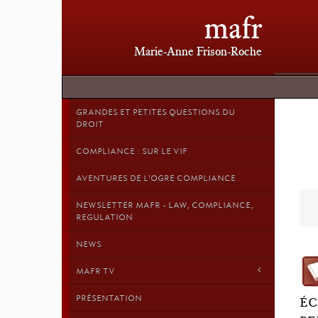
mafr
Marie-Anne Frison-Roche
GRANDES ET PETITES QUESTIONS DU
DROIT
COMPLIANCE : SUR LE VIF
AVENTURES DE L'OGRE COMPLIANCE
NEWSLETTER MAFR - LAW, COMPLIANCE,
REGULATION
NEWS
MAFR TV
PRÉSENTATION
ÉC