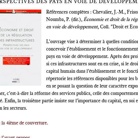
RSPECTIVES DES PAYS EN VOIE DE DÉVELOPPEM
Références complètes : Chevalier, J.-M., Fri
Noumba, P. (dir.),
Économie et droit de la régu
en voie de développement,
Coll. "Droit et Ec
L'ouvrage vise à déterminer à quelles condition
concevoir l'établissement et le fonctionnement 
pays en voie de développement. Après des pro
si ces infrastructures sont en en crise, si le dro
capital humain dans l'établissement et le fonc
répertorie les références disponibles pour les b
en se posant la question de leur caractère expo
r, c'est-à-dire la réforme des services publics, celle des comportements,
é. Enfin, la troisième partie insiste sur l'importance du capital, en soi 
n les secteurs.
e la 4ième de couverture
.
 l'avant-propos
.