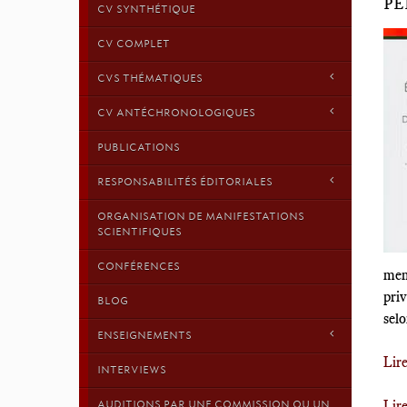
PE
CV SYNTHÉTIQUE
CV COMPLET
CVS THÉMATIQUES
CV ANTÉCHRONOLOGIQUES
PUBLICATIONS
RESPONSABILITÉS ÉDITORIALES
ORGANISATION DE MANIFESTATIONS
SCIENTIFIQUES
CONFÉRENCES
mene
priv
BLOG
selo
ENSEIGNEMENTS
Lir
INTERVIEWS
Lire
AUDITIONS PAR UNE COMMISSION OU UN