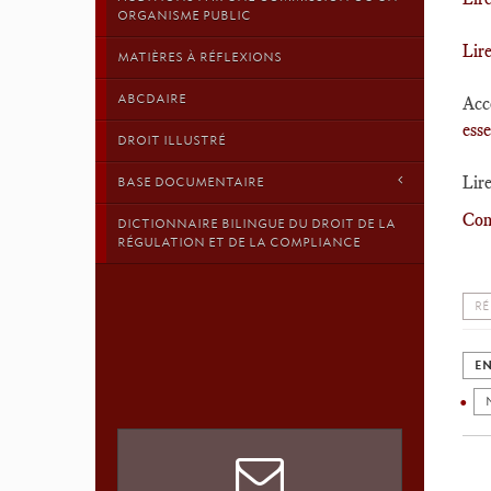
ORGANISME PUBLIC
Lir
MATIÈRES À RÉFLEXIONS
ABCDAIRE
Acc
esse
DROIT ILLUSTRÉ
Lire
BASE DOCUMENTAIRE
Cons
DICTIONNAIRE BILINGUE DU DROIT DE LA
RÉGULATION ET DE LA COMPLIANCE
RÉ
EN