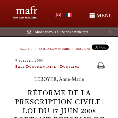
mafr
MENU
Marie-Anne Frison-Roche
Cl
×
Abonnez-vous à une des newsletters
ACCUEIL
BASE DOCUMENTAIRE
DOCTRINE
9 juillet 2008
Base Documentaire : Doctrine
LEROYER, Anne-Marie
RÉFORME DE LA
PRESCRIPTION CIVILE.
LOI DU 17 JUIN 2008