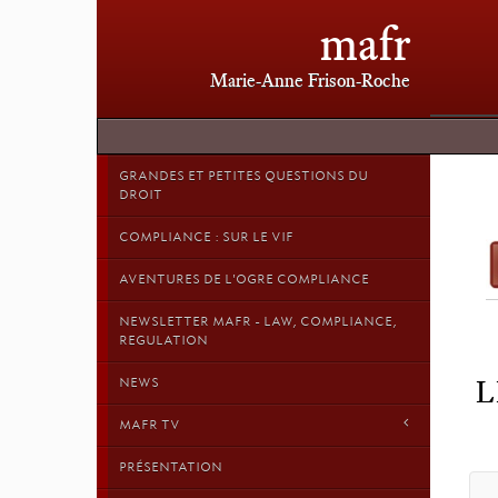
mafr
Marie-Anne Frison-Roche
GRANDES ET PETITES QUESTIONS DU
DROIT
COMPLIANCE : SUR LE VIF
AVENTURES DE L'OGRE COMPLIANCE
NEWSLETTER MAFR - LAW, COMPLIANCE,
REGULATION
NEWS
L
MAFR TV
PRÉSENTATION