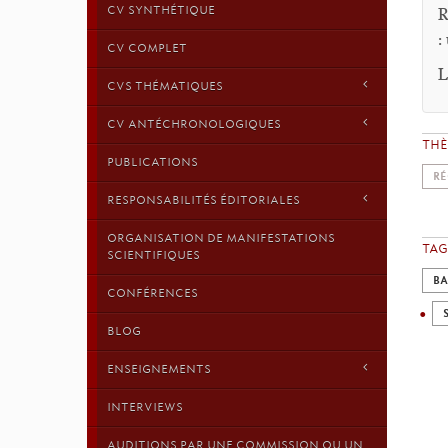
CV SYNTHÉTIQUE
R
:
CV COMPLET
L
CVS THÉMATIQUES
CV ANTÉCHRONOLOGIQUES
TH
PUBLICATIONS
RÉ
RESPONSABILITÉS ÉDITORIALES
ORGANISATION DE MANIFESTATIONS
TAG
SCIENTIFIQUES
BA
CONFÉRENCES
BLOG
ENSEIGNEMENTS
INTERVIEWS
AUDITIONS PAR UNE COMMISSION OU UN