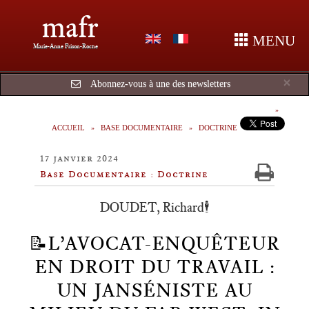
mafr
MENU
Marie-Anne Frison-Roche
Cl
×
Abonnez-vous à une des newsletters
ACCUEIL
BASE DOCUMENTAIRE
DOCTRINE
17 janvier 2024
Base Documentaire : Doctrine
DOUDET, Richard🕴️
📝L’AVOCAT-ENQUÊTEUR
EN DROIT DU TRAVAIL :
UN JANSÉNISTE AU