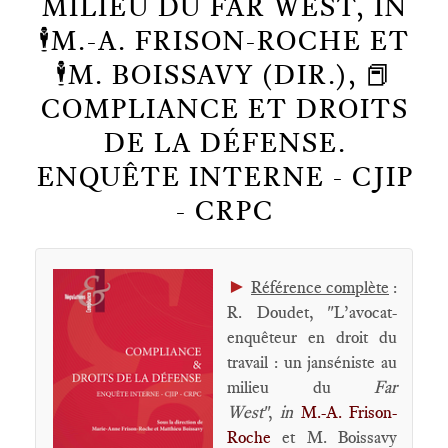
MILIEU DU FAR WEST, IN
🕴️M.-A. FRISON-ROCHE ET
🕴️M. BOISSAVY (DIR.), 📕
COMPLIANCE ET DROITS
DE LA DÉFENSE.
ENQUÊTE INTERNE - CJIP
- CRPC
►
Référence complète
:
R. Doudet, "L’avocat-
enquêteur en droit du
travail : un janséniste au
milieu du
Far
West
",
in
M.-A. Frison-
Roche
et M. Boissavy