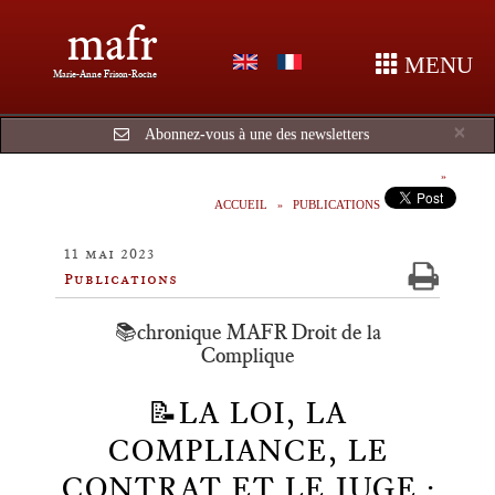
mafr
MENU
Marie-Anne Frison-Roche
Cl
×
Abonnez-vous à une des newsletters
ACCUEIL
PUBLICATIONS
11 mai 2023
Publications
📚chronique MAFR Droit de la
Complique
📝LA LOI, LA
COMPLIANCE, LE
CONTRAT ET LE JUGE :