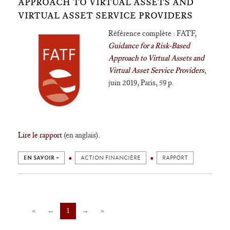
APPROACH TO VIRTUAL ASSETS AND
VIRTUAL ASSET SERVICE PROVIDERS
Référence complète : FATF
,
Guidance for a Risk
-
Based
Approach
to Virtual Assets and
Virtual Asset Service Providers
,
juin 2019,
Paris, 59 p.
Lire le rapport
(en anglais).
EN SAVOIR +
ACTION FINANCIÈRE
RAPPORT
«
←
1
→
»