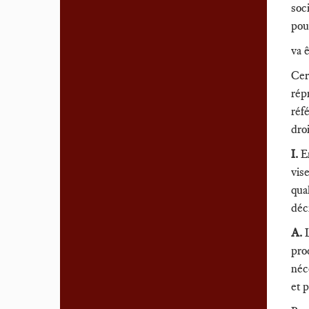
soc
pou
va 
Cer
rép
réf
droi
I.
En
vis
qual
déc
A.
proc
néc
et p