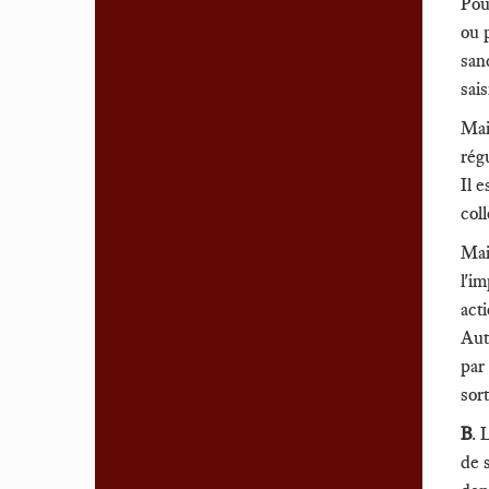
Pour
ou 
san
sai
Mai
régu
Il 
col
Mais
l'i
act
Aut
par 
sor
B
. 
de 