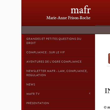
mafr
Marie-Anne Frison-Roche
GRANDES ET PETITES QUESTIONS DU
DROIT
COMPLIANCE : SUR LE VIF
AVENTURES DE L'OGRE COMPLIANCE
NEWSLETTER MAFR - LAW, COMPLIANCE,
REGULATION
NEWS
I
MAFR TV
PRÉSENTATION