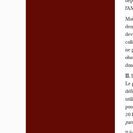
dep
l'A
Mai
dem
dev
col
ne 
obs
don
II.
L
Le p
déf
util
pou
20 
part
Il f