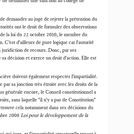
F de demander une sanction au collège de
t de demander au juge de rejeter la prétention du
utorités ont le droit de formuler des observations
nt de la loi du 22 octobre 2010, le membre du
 C'est d'ailleurs de pure logique car l'autorité
a juridiction de recours. Donc, par ses
sa décision et exerce un droit d'action. Elle est
ière doivent également respecter l'impartialité.
 par sa jonction très étroite avec les droits de la
s générale encore, le Conseil constitutionnel a
roits, sans laquelle "il n'y a pas de Constitution"
 retrouve cela notamment dans ses décisions du
embre 2008
Loi pour le développement de la
i qui juge, et l'impartialité structurelle tenant à