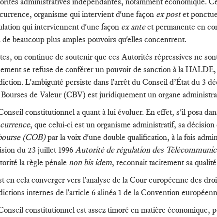
orités administratives indépendantes, notamment économique. Cette
currence, organisme qui intervient d'une façon
ex post
et ponctue
ulation qui interviennent d'une façon
ex ante
et permanente en con
a de beaucoup plus amples pouvoirs qu'elles concentrent.
tes, on continue de soutenir que ces Autorités répressives ne sont
lement se refuse de conférer un pouvoir de sanction à la HALDE, p
idiction. L'ambiguïté persiste dans l'arrêt du Conseil d’État du 3 
 Bourses de Valeur (CBV) est juridiquement un organe administrat
Conseil constitutionnel a quant à lui évoluer. En effet, s'il posa d
currence
, que celui-ci est un organisme administratif, sa décision
bourse (COB)
par la voix d'une double qualification, à la fois admin
ision du 23 juillet 1996
Autorité de régulation des Télécommunic
torité la règle pénale
non bis idem
, reconnait tacitement sa qualité
st en cela converger vers l'analyse de la Cour européenne des droi
idictions internes de l'article 6 alinéa 1 de la Convention europée
Conseil constitutionnel est assez timoré en matière économique, p