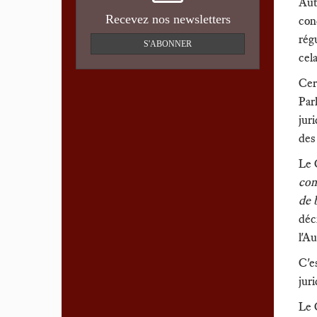
Aut
Recevez nos newsletters
con
rég
S'ABONNER
cel
Cer
Par
jur
des
Le 
con
de 
déc
l'Au
C'e
jur
Le 