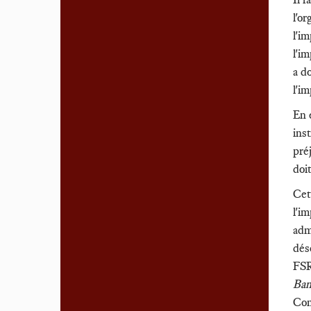
l'o
l'im
l'im
a d
l'im
En 
ins
préj
doi
Cet
l'im
adm
dés
FSR
Ba
Com