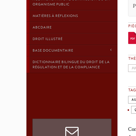
p
ORGANISME PUBLIC
MATIÈRES À RÉFLEXIONS
PIÈ
ABCDAIRE
DROIT ILLUSTRÉ
BASE DOCUMENTAIRE
TH
DICTIONNAIRE BILINGUE DU DROIT DE LA
RÉGULATION ET DE LA COMPLIANCE
JU
TAG
AU
Com