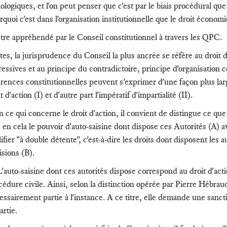
iologiques, et l'on peut penser que c'est par le biais procédural qu
rquoi c'est dans l'organisation institutionnelle que le droit économ
être appréhendé par le Conseil constitutionnel à travers les QPC.
tes, la jurisprudence du Conseil la plus ancrée se réfère au droit
ressives et au principe du contradictoire, principe d'organisation 
érences constitutionnelles peuvent s'exprimer d'une façon plus larg
t d'action (I) et d'autre part l'impératif d'impartialité (II).
 ce qui concerne le droit d'action, il convient de distingue ce que l'
e en cela le pouvoir d'auto-saisine dont dispose ces Autorités (A) av
ifier "à double détente", c'est-à-dire les droits dont disposent les 
isions (B).
L'auto-saisine dont ces autorités dispose correspond au droit d'action
édure civile. Ainsi, selon la distinction opérée par Pierre Hébraud, 
essairement partie à l'instance. A ce titre, elle demande une sanctio
artie.