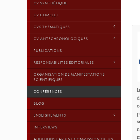
CV SYNTHÉTIQUE
CV COMPLET
CVS THÉMATIQUES
CV ANTÉCHRONOLOGIQUES
PUBLICATIONS
RESPONSABILITÉS ÉDITORIALES
ORGANISATION DE MANIFESTATIONS
SCIENTIFIQUES
l
CONFÉRENCES
d
BLOG
c
p
ENSEIGNEMENTS
s
INTERVIEWS
n
m
AUDITIONS PAR UNE COMMISSION OU UN