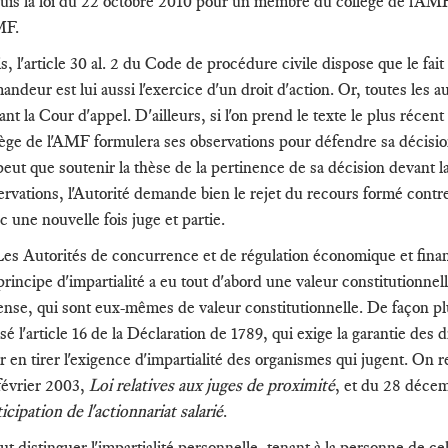
uis la loi du 22 octobre 2010 pour un membre du collège de l'AM
MF.
s, l'article 30 al. 2 du Code de procédure civile dispose que le fai
andeur est lui aussi l'exercice d'un droit d'action. Or, toutes les a
ant la Cour d'appel. D'ailleurs, si l'on prend le texte le plus réce
lège de l'AMF formulera ses observations pour défendre sa décision.
peut que soutenir la thèse de la pertinence de sa décision devant l
ervations, l'Autorité demande bien le rejet du recours formé contre 
c une nouvelle fois juge et partie.
es Autorités de concurrence et de régulation économique et financ
rincipe d'impartialité a eu tout d'abord une valeur constitutionnelle
ense, qui sont eux-mêmes de valeur constitutionnelle. De façon plu
isé l'article 16 de la Déclaration de 1789, qui exige la garantie des d
r en tirer l'exigence d'impartialité des organismes qui jugent. On
février 2003,
Loi relatives aux juges de proximité
, et du 28 déc
icipation de l'actionnariat salarié
.
aut distinguer l'impartialité personnelle, tenant à la personne de celu