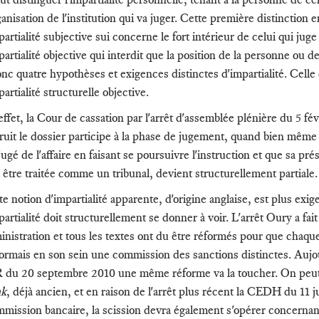
rganisation de l'institution qui va juger. Cette première distinction
partialité subjective sui concerne le fort intérieur de celui qui juge e
partialité objective qui interdit que la position de la personne ou de
onc quatre hypothèses et exigences distinctes d'impartialité. Celle
partialité structurelle objective.
effet, la Cour de cassation par l'arrêt d'assemblée plénière du 5 fé
truit le dossier participe à la phase de jugement, quand bien même il
ugé de l'affaire en faisant se poursuivre l'instruction et que sa pr
t être traitée comme un tribunal, devient structurellement partiale.
te notion d'impartialité apparente, d'origine anglaise, est plus exig
partialité doit structurellement se donner à voir. L'arrêt Oury a fai
inistration et tous les textes ont du être réformés pour que chaque
ormais en son sein une commission des sanctions distinctes. Aujo
 du 20 septembre 2010 une même réforme va la toucher. On peut p
nk
, déjà ancien, et en raison de l'arrêt plus récent la CEDH du 11 
mission bancaire, la scission devra également s'opérer concernant