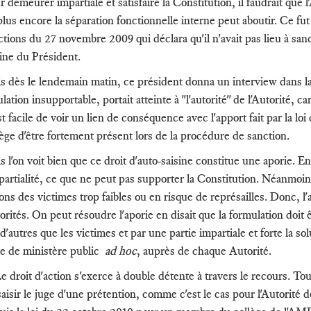
 demeurer impartiale et satisfaire la Constitution, il faudrait que l'
plus encore la séparation fonctionnelle interne peut aboutir. Ce fu
ctions du 27 novembre 2009 qui déclara qu'il n'avait pas lieu à sanc
sine du Président.
s dès le lendemain matin, ce président donna un interview dans la 
lation insupportable, portait atteinte à "l'autorité" de l'Autorité, 
est facile de voir un lien de conséquence avec l'apport fait par la
lège d'être fortement présent lors de la procédure de sanction.
 l'on voit bien que ce droit d'auto-saisine constitue une aporie. En 
mpartialité, ce que ne peut pas supporter la Constitution. Néanmoins
ions des victimes trop faibles ou en risque de représailles. Donc, l
orités. On peut résoudre l'aporie en disait que la formulation doit ê
d'autres que les victimes et par une partie impartiale et forte la sol
te de ministère public
ad hoc
, auprès de chaque Autorité.
Le droit d'action s'exerce à double détente à travers le recours. Tout
saisir le juge d'une prétention, comme c'est le cas pour l'Autorité