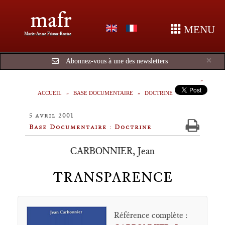
mafr
MENU
Marie-Anne Frison-Roche
Cl
×
Abonnez-vous à une des newsletters
ACCUEIL
BASE DOCUMENTAIRE
DOCTRINE
5 avril 2001
Base Documentaire : Doctrine
CARBONNIER, Jean
TRANSPARENCE
Référence complète :