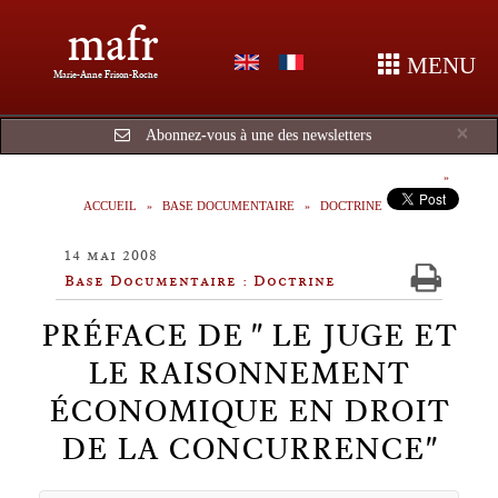
mafr
MENU
Marie-Anne Frison-Roche
Cl
×
Abonnez-vous à une des newsletters
ACCUEIL
BASE DOCUMENTAIRE
DOCTRINE
14 mai 2008
Base Documentaire : Doctrine
PRÉFACE DE " LE JUGE ET
LE RAISONNEMENT
ÉCONOMIQUE EN DROIT
DE LA CONCURRENCE"