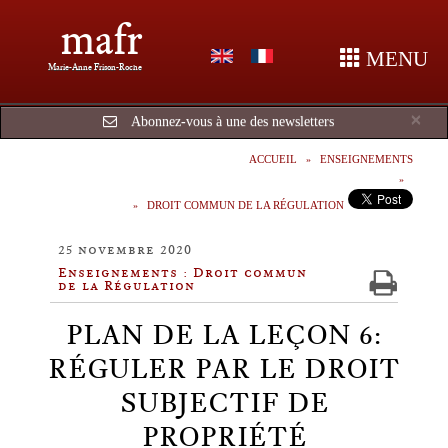
mafr
MENU
Marie-Anne Frison-Roche
Cl
×
Abonnez-vous à une des newsletters
ACCUEIL
ENSEIGNEMENTS
DROIT COMMUN DE LA RÉGULATION
25 novembre 2020
Enseignements : Droit commun
de la Régulation
PLAN DE LA LEÇON 6:
RÉGULER PAR LE DROIT
SUBJECTIF DE
PROPRIÉTÉ