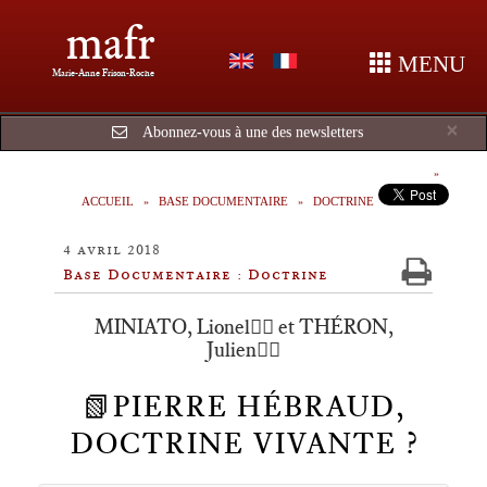
mafr
MENU
Marie-Anne Frison-Roche
Cl
×
Abonnez-vous à une des newsletters
ACCUEIL
BASE DOCUMENTAIRE
DOCTRINE
4 avril 2018
Base Documentaire : Doctrine
MINIATO, Lionel🕴🏻 et THÉRON,
Julien🕴🏻
📗PIERRE HÉBRAUD,
DOCTRINE VIVANTE ?