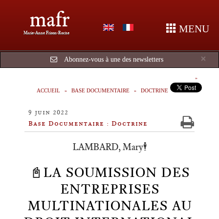
mafr
MENU
Marie-Anne Frison-Roche
Cl
×
Abonnez-vous à une des newsletters
ACCUEIL
BASE DOCUMENTAIRE
DOCTRINE
9 juin 2022
Base Documentaire : Doctrine
LAMBARD, Mary🕴️
📓LA SOUMISSION DES
ENTREPRISES
MULTINATIONALES AU