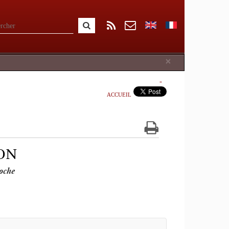
Close
×
ACCUEIL
ON
oche