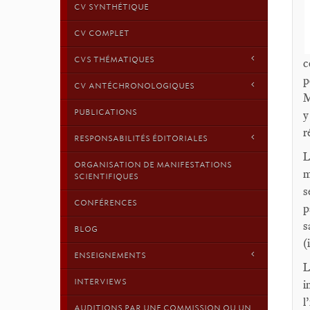
CV SYNTHÉTIQUE
CV COMPLET
CVS THÉMATIQUES
c
p
CV ANTÉCHRONOLOGIQUES
M
PUBLICATIONS
y
r
RESPONSABILITÉS ÉDITORIALES
L
ORGANISATION DE MANIFESTATIONS
m
SCIENTIFIQUES
s
CONFÉRENCES
p
s
BLOG
(
ENSEIGNEMENTS
L
INTERVIEWS
i
l
AUDITIONS PAR UNE COMMISSION OU UN