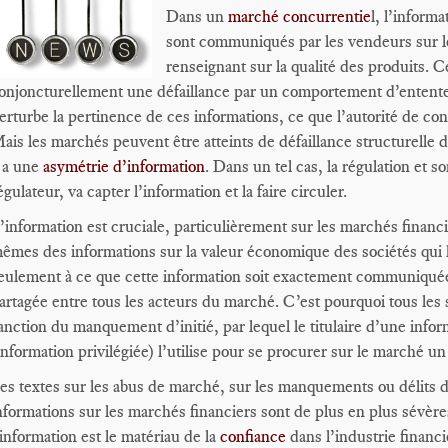
Dans un
marché concurrentie
l, l’inform
sont communiqués par les vendeurs sur le
renseignant sur la qualité des produits. Cer
onjoncturellement une défaillance par un comportement d’entente
erturbe la pertinence de ces informations, ce que l’autorité de co
ais les marchés peuvent être atteints de défaillance structurelle d
 a une
asymétrie d’information
. Dans un tel cas, la régulation et 
égulateur, va capter l’information et la faire circuler.
’information est cruciale, particulièrement sur les marchés financi
êmes des informations sur la valeur économique des sociétés qui l
eulement à ce que cette information soit exactement communiquée 
artagée entre tous les acteurs du marché. C’est pourquoi tous les 
anction du manquement d’initié, par lequel le titulaire d’une infor
information privilégiée) l’utilise pour se procurer sur le marché u
es textes sur les abus de marché, sur les manquements ou délits d’
nformations sur les marchés financiers sont de plus en plus sévèr
’information est le matériau de la
confiance
dans l’industrie financi