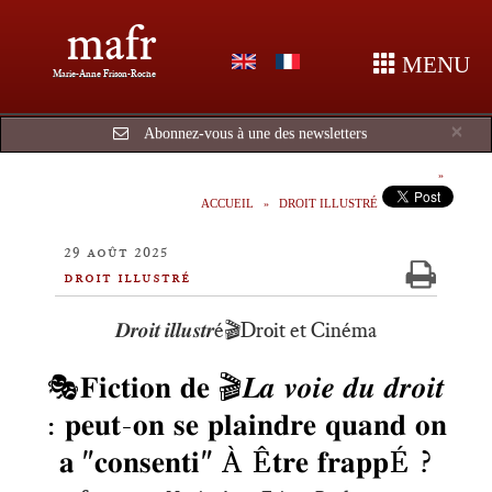
mafr
MENU
Marie-Anne Frison-Roche
Cl
×
Abonnez-vous à une des newsletters
ACCUEIL
DROIT ILLUSTRÉ
29 août 2025
droit illustré
𝑫𝒓𝒐𝒊𝒕 𝒊𝒍𝒍𝒖𝒔𝒕𝒓é🎬Droit et Cinéma
🎭𝐅𝐢𝐜𝐭𝐢𝐨𝐧 𝐝𝐞 🎬𝑳𝒂 𝒗𝒐𝒊𝒆 𝒅𝒖 𝒅𝒓𝒐𝒊𝒕
: 𝐩𝐞𝐮𝐭-𝐨𝐧 𝐬𝐞 𝐩𝐥𝐚𝐢𝐧𝐝𝐫𝐞 𝐪𝐮𝐚𝐧𝐝 𝐨𝐧
𝐚 "𝐜𝐨𝐧𝐬𝐞𝐧𝐭𝐢" À Ê𝐭𝐫𝐞 𝐟𝐫𝐚𝐩𝐩É ?