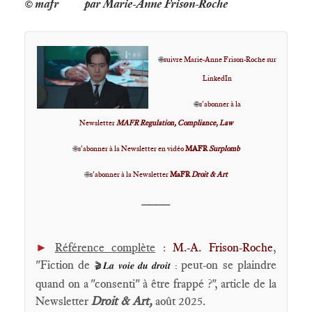
par Marie-Anne Frison-Roche
🌐
suivre Marie-Anne Frison-Roche sur
LinkedIn
🌐
s'abonner à la
Newsletter
MAFR Regulation, Compliance, Law
🌐
s'abonner à la Newsletter en vidéo
MAFR
Surplomb
🌐
s'abonner à la Newsletter
MaFR
Droit & Art
____
►
Référence complète
:
M.-A. Frison-Roche
,
"Fiction de
peut-on se plaindre
𝑳𝒂 𝒗𝒐𝒊𝒆 𝒅𝒖 𝒅𝒓𝒐𝒊𝒕 :
🎬
quand on a "consenti" à être frappé ?", article de la
Newsletter
Droit & Art,
août 2025.