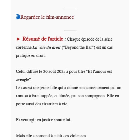
____
🎬
Regarder le film-annonce
____
►
Résumé de l'article
:
Chaque épisode de la série
coréenne 𝑳𝒂 𝒗𝒐𝒊𝒆 𝒅𝒖 𝒅𝒓𝒐𝒊𝒕 ("Beyond the Bar") est un cas
pratique en droit.
Celui diffusé le 20 août 2025 a pour titre "Et l'amour est
aveugle".
Le cas est une jeune fille qui a donné son consentement
par un
contrat
à être frappée, et filmée, par son compagnon. Elle en
porte aussi des cicatrices à vie.
Et veut agir en justice contre lui.
Mais elle a consenti à subir ces violences
.