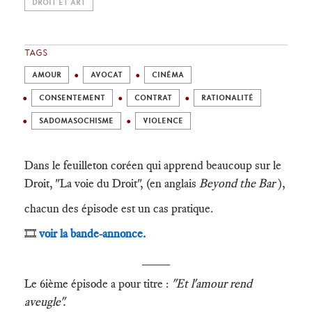
DROIT ET ART
TAGS
AMOUR
AVOCAT
CINÉMA
CONSENTEMENT
CONTRAT
RATIONALITÉ
SADOMASOCHISME
VIOLENCE
Dans le feuilleton coréen qui apprend beaucoup sur le
Droit, "La voie du Droit", (en anglais
Beyond the Bar
),
chacun des épisode est un cas pratique.
🎞️
voir la bande-annonce.
____
Le 6ième épisode a pour titre :
"Et l'amour rend
aveugle".