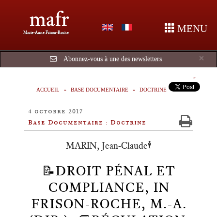
mafr
MENU
Marie-Anne Frison-Roche
Cl
×
Abonnez-vous à une des newsletters
ACCUEIL
BASE DOCUMENTAIRE
DOCTRINE
4 octobre 2017
Base Documentaire : Doctrine
MARIN, Jean-Claude🕴️
📝DROIT PÉNAL ET
COMPLIANCE, IN
FRISON-ROCHE, M.-A.