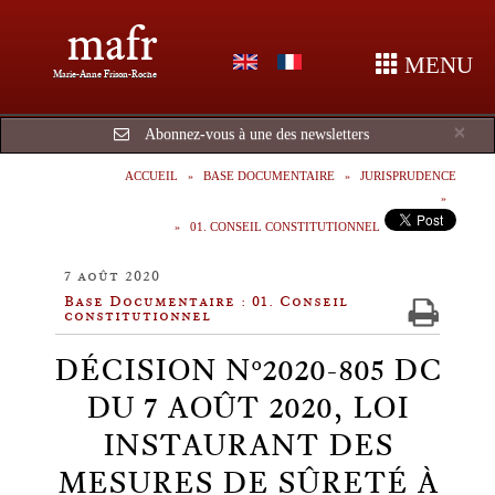
mafr
MENU
Marie-Anne Frison-Roche
Cl
×
Abonnez-vous à une des newsletters
ACCUEIL
BASE DOCUMENTAIRE
JURISPRUDENCE
01. CONSEIL CONSTITUTIONNEL
7 août 2020
Base Documentaire : 01. Conseil
constitutionnel
DÉCISION N°2020-805 DC
DU 7 AOÛT 2020, LOI
INSTAURANT DES
MESURES DE SÛRETÉ À