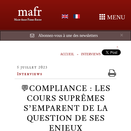
mafr
MENU
Marie-Anne Frison-Roche
Cl
×
Abonnez-vous à une des newsletters
ACCUEIL
INTERVIEWS
5 juillet 2023
Interviews
💬COMPLIANCE : LES
COURS SUPRÊMES
S’EMPARENT DE LA
QUESTION DE SES
ENJEUX