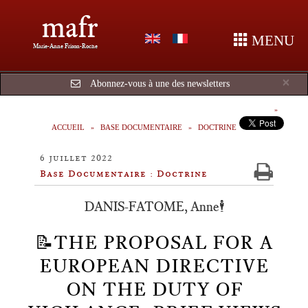
mafr
MENU
Marie-Anne Frison-Roche
Cl
×
Abonnez-vous à une des newsletters
ACCUEIL
BASE DOCUMENTAIRE
DOCTRINE
6 juillet 2022
Base Documentaire : Doctrine
DANIS-FATOME, Anne🕴️
📝THE PROPOSAL FOR A
EUROPEAN DIRECTIVE
ON THE DUTY OF