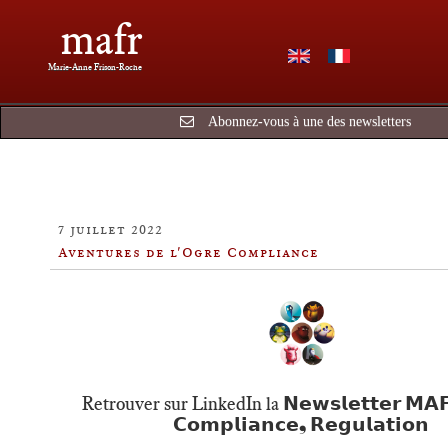
mafr
Marie-Anne Frison-Roche
Abonnez-vous à une des newsletters
7 juillet 2022
Aventures de l'Ogre Compliance
Retrouver sur LinkedIn la 𝗡𝗲𝘄𝘀𝗹𝗲𝘁𝘁𝗲𝗿 𝗠𝗔
𝗖𝗼𝗺𝗽𝗹𝗶𝗮𝗻𝗰𝗲❟ 𝗥𝗲𝗴𝘂𝗹𝗮𝘁𝗶𝗼𝗻